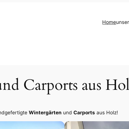
Home
unser
nd Carports aus Ho
ndgefertigte
Wintergärten
und
Carports
aus Holz!